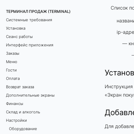
Список п
ТЕРМИНАЛ ПРОДАЖ (TERMINAL)
Системные требования
назван
Установка
ip-адр
Сеанс работы
— кн
Интерфейс приложения
Заказы
—
Меню
Гости
Установ
Оплата
Инструкция 
Возврат заказа
«
Экран поку
Дополнительные экраны
Финансы
Добавл
Склад и алкоголь
Настройки
Для добавл
Оборудование