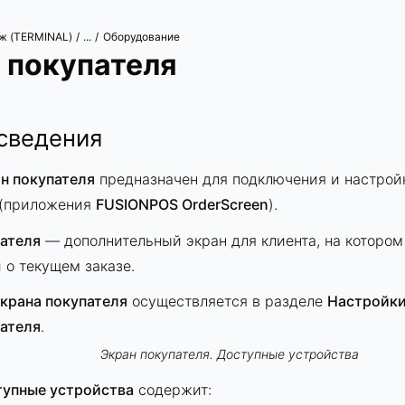
ж (TERMINAL)
Оборудование
/
...
/
 покупателя
сведения
н покупателя
предназначен для подключения и настро
(приложения
FUSIONPOS OrderScreen
).
пателя
— дополнительный экран для клиента, на котором
о текущем заказе.
крана покупателя
осуществляется в разделе
Настройк
пателя
.
Экран покупателя. Доступные устройства
упные устройства
содержит: