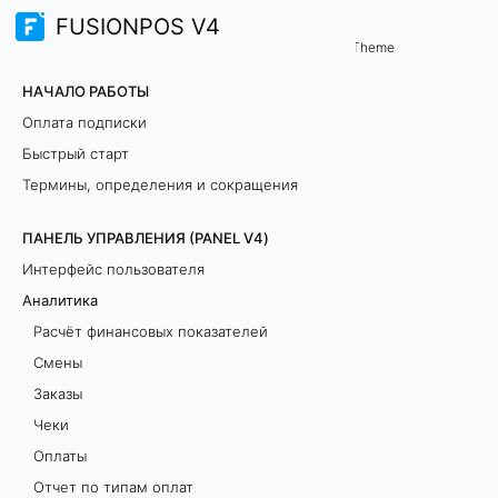
FUSIONPOS V4
Панель управления (PANEL V4)
Theme
А
НАЧАЛО РАБОТЫ
н
Оплата подписки
Быстрый старт
а
Термины, определения и сокращения
л
ПАНЕЛЬ УПРАВЛЕНИЯ (PANEL V4)
и
Интерфейс пользователя
т
Аналитика
Расчёт финансовых показателей
и
Смены
к
Заказы
Чеки
а
Оплаты
Отчет по типам оплат