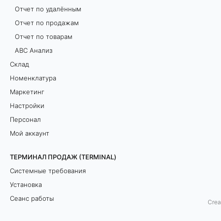
Отчет по удалённым
н
Отчет по продажам
с
Отчет по товарам
ABC Анализ
о
Склад
в
Номенклатура
Маркетинг
ы
Настройки
х
Персонал
Мой аккаунт
п
о
ТЕРМИНАЛ ПРОДАЖ (TERMINAL)
Системные требования
к
Установка
а
Сеанс работы
Crea
Интерфейс приложения
з