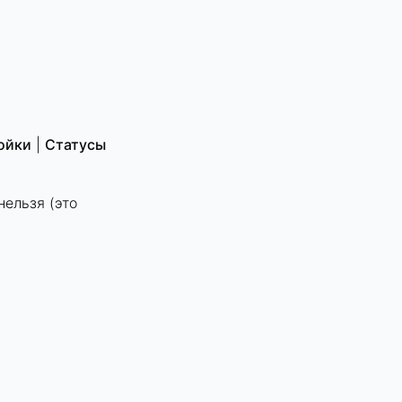
ойки
|
Статусы
нельзя (это