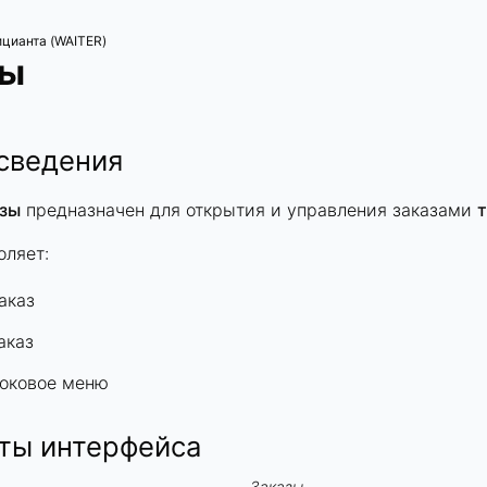
цианта (WAITER)
зы
сведения
зы
предназначен для открытия и управления заказами
оляет:
аказ
аказ
боковое меню
ты интерфейса
Заказы