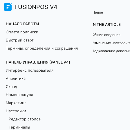
FUSIONPOS V4
Панель управления (PANEL V4)
Настройки
/
Theme
Н
НАЧАЛО РАБОТЫ
IN THE ARTICLE
а
Оплата подписки
Общие сведения
Быстрый старт
с
Изменение настроек 
Термины, определения и сокращения
т
ПАНЕЛЬ УПРАВЛЕНИЯ (PANEL V4)
р
Интерфейс пользователя
о
Аналитика
Склад
й
Номенклатура
к
Маркетинг
Настройки
и
Редактор столов
т
Терминалы