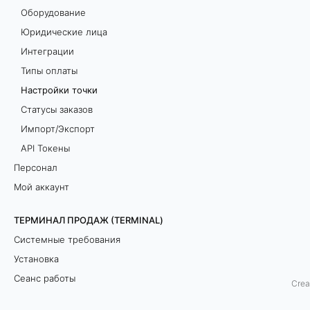
Оборудование
о
Юридические лица
ч
Интеграции
Типы оплаты
к
Настройки точки
и
Статусы заказов
Импорт/Экспорт
Б
API Токены
о
Персонал
л
Мой аккаунт
е
ТЕРМИНАЛ ПРОДАЖ (TERMINAL)
е
Системные требования
п
Установка
о
Сеанс работы
д
Crea
Интерфейс приложения
р