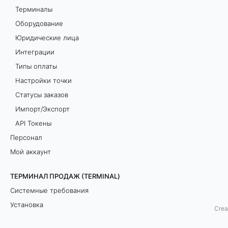
Терминалы
х
Оборудование
е
Юридические лица
Интеграции
м
Типы оплаты
ы
Настройки точки
Статусы заказов
с
Импорт/Экспорт
т
API Токены
Персонал
о
Мой аккаунт
л
ТЕРМИНАЛ ПРОДАЖ (TERMINAL)
о
Системные требования
в
Установка
Crea
Сеанс работы