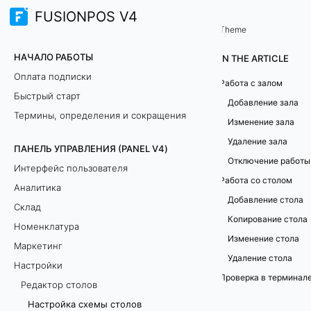
FUSIONPOS V4
Панель управления (PANEL V4)
Редактор столов
/
...
/
Theme
Н
НАЧАЛО РАБОТЫ
IN THE ARTICLE
а
Оплата подписки
Работа с залом
Быстрый старт
с
Добавление зала
Термины, определения и сокращения
Изменение зала
т
Удаление зала
ПАНЕЛЬ УПРАВЛЕНИЯ (PANEL V4)
р
Отключение работы
Интерфейс пользователя
Работа со столом
о
Аналитика
Добавление стола
Склад
й
Копирование стола
Номенклатура
Изменение стола
к
Маркетинг
Удаление стола
Настройки
а
Проверка в терминал
Редактор столов
с
Настройка схемы столов