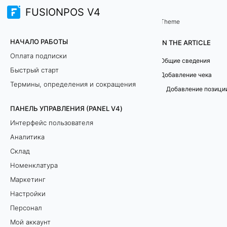
FUSIONPOS V4
Терминал продаж (TERMINAL)
Финансы
/
Theme
Ч
НАЧАЛО РАБОТЫ
IN THE ARTICLE
е
Оплата подписки
Общие сведения
Быстрый старт
к
Добавление чека
Термины, определения и сокращения
Добавление позици
и
ПАНЕЛЬ УПРАВЛЕНИЯ (PANEL V4)
Интерфейс пользователя
Аналитика
О
Склад
б
Номенклатура
щ
Маркетинг
Настройки
и
Персонал
е
Мой аккаунт