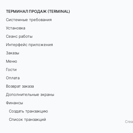
с
ТЕРМИНАЛ ПРОДАЖ (TERMINAL)
в
Системные требования
е
Установка
Сеанс работы
д
Интерфейс приложения
е
Заказы
н
Меню
Гости
и
Оплата
я
Возврат заказа
Дополнительные экраны
Р
Финансы
а
Создать транзакцию
з
Список транзакций
Crea
д
Денежный ящик
е