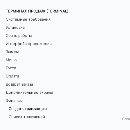
н
ТЕРМИНАЛ ПРОДАЖ (TERMINAL)
Системные требования
з
Установка
а
Сеанс работы
к
Интерфейс приложения
Заказы
ц
Меню
и
Гости
Оплата
ю
Возврат заказа
Дополнительные экраны
Финансы
О
Создать транзакцию
б
Список транзакций
Crea
Денежный ящик
щ