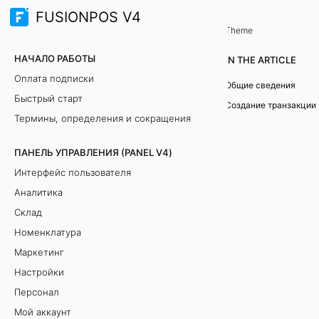
FUSIONPOS V4
Терминал продаж (TERMINAL)
Финансы
/
Theme
С
НАЧАЛО РАБОТЫ
IN THE ARTICLE
о
Оплата подписки
Общие сведения
Быстрый старт
з
Создание транзакции
Термины, определения и сокращения
д
ПАНЕЛЬ УПРАВЛЕНИЯ (PANEL V4)
а
Интерфейс пользователя
т
Аналитика
Склад
ь
Номенклатура
т
Маркетинг
Настройки
р
Персонал
а
Мой аккаунт