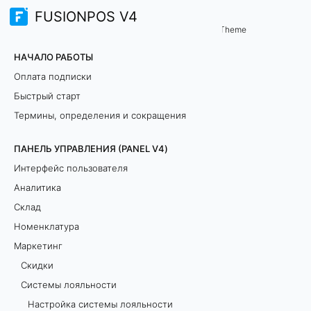
FUSIONPOS V4
Панель управления (PANEL V4)
Системы лояльности
/
...
/
Theme
Н
НАЧАЛО РАБОТЫ
а
Оплата подписки
Быстрый старт
ч
Термины, определения и сокращения
и
ПАНЕЛЬ УПРАВЛЕНИЯ (PANEL V4)
с
Интерфейс пользователя
л
Аналитика
Склад
е
Номенклатура
н
Маркетинг
Скидки
и
Системы лояльности
е
Настройка системы лояльности