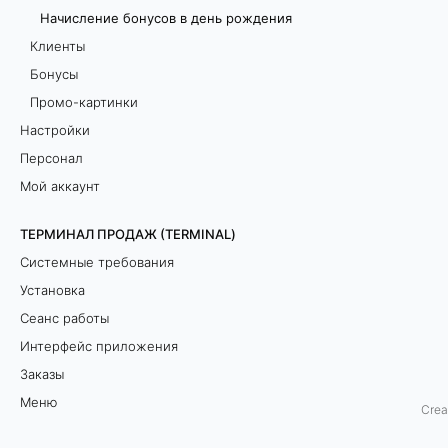
Начисление бонусов в день рождения
б
Клиенты
о
Бонусы
Промо-картинки
н
Настройки
у
Персонал
Мой аккаунт
с
о
ТЕРМИНАЛ ПРОДАЖ (TERMINAL)
Системные требования
в
Установка
в
Сеанс работы
Интерфейс приложения
д
Заказы
е
Меню
Crea
Гости
н