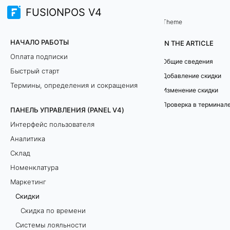
FUSIONPOS V4
Панель управления (PANEL V4)
Маркетинг
/
Theme
С
НАЧАЛО РАБОТЫ
IN THE ARTICLE
к
Оплата подписки
Общие сведения
Быстрый старт
и
Добавление скидки
Термины, определения и сокращения
Изменение скидки
д
Проверка в терминал
ПАНЕЛЬ УПРАВЛЕНИЯ (PANEL V4)
к
Интерфейс пользователя
и
Аналитика
Склад
Номенклатура
Б
Маркетинг
о
Скидки
л
Скидка по времени
е
Системы лояльности
е