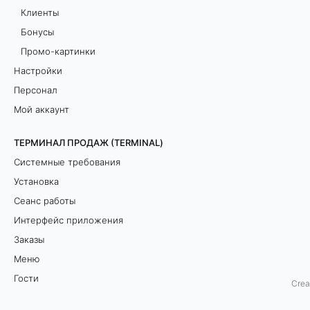
Клиенты
п
Бонусы
о
Промо-картинки
д
Настройки
р
Персонал
о
Мой аккаунт
б
н
ТЕРМИНАЛ ПРОДАЖ (TERMINAL)
о
Системные требования
е
Установка
о
Сеанс работы
п
Интерфейс приложения
и
Заказы
с
Меню
а
Гости
Crea
н
Оплата
и