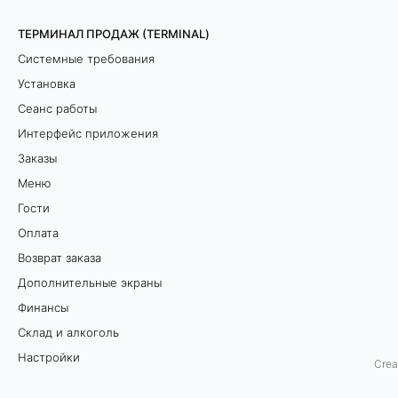
к
ТЕРМИНАЛ ПРОДАЖ (TERMINAL)
Системные требования
а
Установка
с
Сеанс работы
с
Интерфейс приложения
Заказы
о
Меню
в
Гости
Оплата
о
Возврат заказа
й
Дополнительные экраны
Финансы
т
Склад и алкоголь
е
Настройки
Crea
Оборудование
х