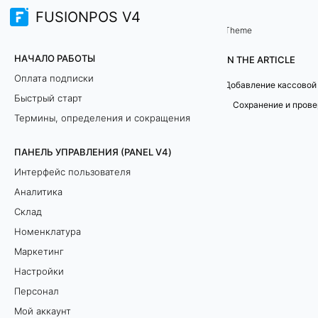
FUSIONPOS V4
Терминал продаж (TERMINAL)
Кассовая техника
/
...
/
Theme
Д
НАЧАЛО РАБОТЫ
IN THE ARTICLE
о
Оплата подписки
Добавление кассовой
Быстрый старт
б
Термины, определения и сокращения
а
ПАНЕЛЬ УПРАВЛЕНИЯ (PANEL V4)
в
Интерфейс пользователя
л
Аналитика
Склад
е
Номенклатура
н
Маркетинг
Настройки
и
Персонал
е
Мой аккаунт