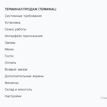
п
ТЕРМИНАЛ ПРОДАЖ (TERMINAL)
Системные требования
р
Установка
и
Сеанс работы
н
Интерфейс приложения
Заказы
т
Меню
е
Гости
Оплата
р
Возврат заказа
а
Дополнительные экраны
Финансы
:
Склад и алкоголь
Настройки
Crea
Оборудование
E