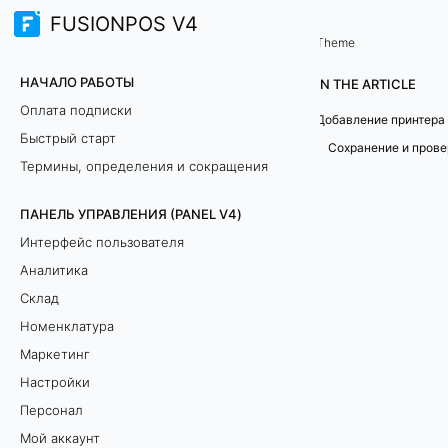
FUSIONPOS V4
Терминал продаж (TERMINAL)
Принтеры
/
...
/
Theme
Д
НАЧАЛО РАБОТЫ
IN THE ARTICLE
о
Оплата подписки
Добавление принтера
Быстрый старт
б
Сохранение и прове
Термины, определения и сокращения
а
ПАНЕЛЬ УПРАВЛЕНИЯ (PANEL V4)
в
Интерфейс пользователя
л
Аналитика
Склад
е
Номенклатура
н
Маркетинг
Настройки
и
Персонал
е
Мой аккаунт