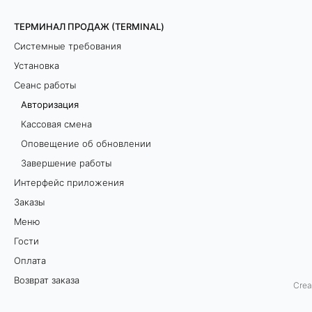
я
ТЕРМИНАЛ ПРОДАЖ (TERMINAL)
Системные требования
В
Установка
д
Сеанс работы
а
Авторизация
н
Кассовая смена
н
Оповещение об обновлении
о
Завершение работы
й
Интерфейс приложения
с
Заказы
т
Меню
а
Гости
т
Оплата
ь
Возврат заказа
Crea
е
Дополнительные экраны