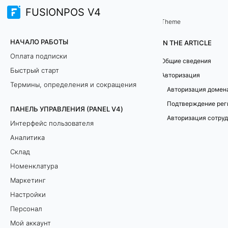
FUSIONPOS V4
Терминал продаж (TERMINAL)
Сеанс работы
/
Theme
А
НАЧАЛО РАБОТЫ
IN THE ARTICLE
в
Оплата подписки
Общие сведения
Быстрый старт
т
Авторизация
Термины, определения и сокращения
Авторизация домен
о
ПАНЕЛЬ УПРАВЛЕНИЯ (PANEL V4)
р
Авторизация сотру
Интерфейс пользователя
и
Аналитика
Склад
з
Номенклатура
а
Маркетинг
Настройки
ц
Персонал
и
Мой аккаунт