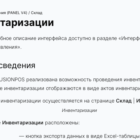
ния (PANEL V4)
Склад
/
таризации
бное описание интерфейса доступно в разделе «
Интерф
авления
».
сведения
FUSIONPOS реализована возможность проведения инвен
 инвентаризации отображаются в виде актов инвентар
 инвентаризации осуществляется на странице
Склад
|
И
Инвентаризации
е
Инвентаризации
расположены:
— кнопка экспорта данных в виде Excel-таблицы