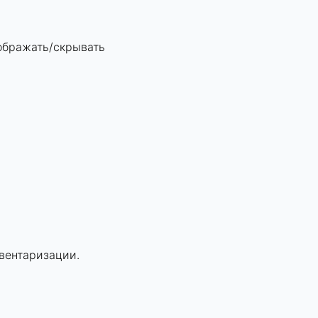
ображать/скрывать
вентаризации.