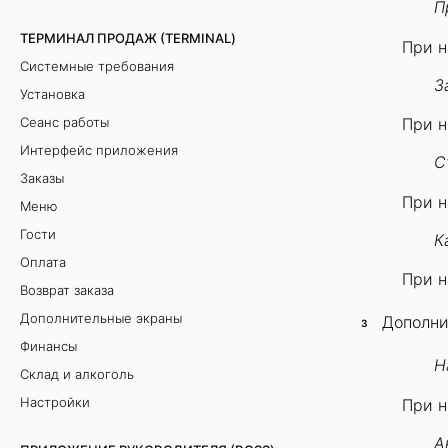
П
ТЕРМИНАЛ ПРОДАЖ (TERMINAL)
При н
Системные требования
З
Установка
Сеанс работы
При н
Интерфейс приложения
С
Заказы
При н
Меню
Гости
К
Оплата
При н
Возврат заказа
Дополнительные экраны
Дополни
Финансы
Н
Склад и алкоголь
Настройки
При н
А