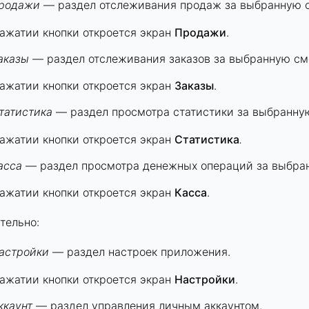
родажи
— раздел отслеживания продаж за выбранную 
ажатии кнопки откроется экран
Продажи
.
аказы
— раздел отслеживания заказов за выбранную см
ажатии кнопки откроется экран
Заказы
.
татистика
— раздел просмотра статистики за выбранну
ажатии кнопки откроется экран
Статистика
.
асса
— раздел просмотра денежных операций за выбра
ажатии кнопки откроется экран
Касса
.
тельно:
астройки
— раздел настроек приложения.
ажатии кнопки откроется экран
Настройки
.
ккаунт
— раздел управления личным аккаунтом.