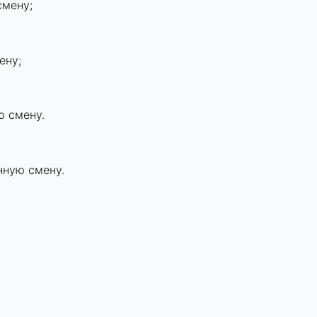
смену;
ену;
ю смену.
нную смену.