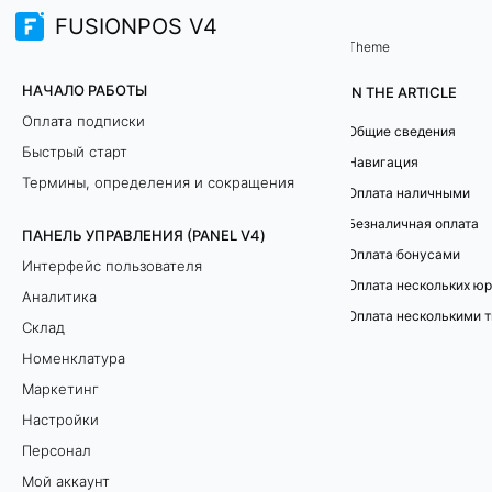
FUSIONPOS V4
Терминал продаж (TERMINAL)
Theme
О
НАЧАЛО РАБОТЫ
IN THE ARTICLE
п
Оплата подписки
Общие сведения
Быстрый старт
л
Навигация
Термины, определения и сокращения
Оплата наличными
а
Безналичная оплата
ПАНЕЛЬ УПРАВЛЕНИЯ (PANEL V4)
т
Оплата бонусами
Интерфейс пользователя
а
Аналитика
Склад
В
Номенклатура
д
Маркетинг
а
Настройки
н
Персонал
н
Мой аккаунт