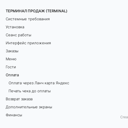
о
ТЕРМИНАЛ ПРОДАЖ (TERMINAL)
й
Системные требования
с
Установка
т
Сеанс работы
а
Интерфейс приложения
т
Заказы
ь
Меню
е
Гости
п
Оплата
р
Оплата через Ланч карта Яндекс
и
Печать чека до оплаты
в
Возврат заказа
е
Дополнительные экраны
д
Финансы
е
Crea
Склад и алкоголь
н