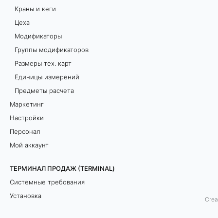
Краны и кеги
р
Цеха
а
Модификаторы
Группы модификаторов
Размеры тех. карт
Единицы измерений
Предметы расчета
Маркетинг
Настройки
Персонал
Мой аккаунт
ТЕРМИНАЛ ПРОДАЖ (TERMINAL)
Системные требования
Установка
Причины списания
Товары, продукция и техно
Crea
Сеанс работы