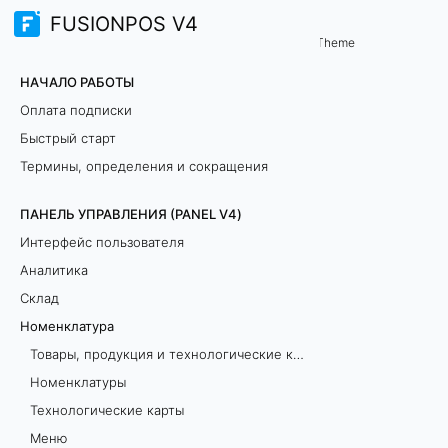
FUSIONPOS V4
Панель управления (PANEL V4)
Theme
Н
НАЧАЛО РАБОТЫ
о
Оплата подписки
Быстрый старт
м
Термины, определения и сокращения
е
ПАНЕЛЬ УПРАВЛЕНИЯ (PANEL V4)
н
Интерфейс пользователя
к
Аналитика
Склад
л
Номенклатура
а
Товары, продукция и технологические карты: как добавить и в чём разница?
Номенклатуры
т
Технологические карты
у
Меню