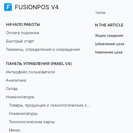
FUSIONPOS V4
Панель управления (PANEL V4)
Номенклатура
/
Theme
Ц
НАЧАЛО РАБОТЫ
IN THE ARTICLE
е
Оплата подписки
Общие сведения
Быстрый старт
х
Добавление цеха
Термины, определения и сокращения
Изменение цеха
а
ПАНЕЛЬ УПРАВЛЕНИЯ (PANEL V4)
Интерфейс пользователя
Б
Аналитика
о
Склад
л
Номенклатура
е
Товары, продукция и технологические карты: как добавить и в чём разница?
е
Номенклатуры
п
Технологические карты
о
Меню
д