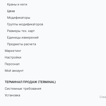
Краны и кеги
р
Цеха
о
Модификаторы
б
Группы модификаторов
н
Размеры тех. карт
о
Единицы измерений
е
Предметы расчета
о
Маркетинг
п
Настройки
и
Персонал
с
Мой аккаунт
а
н
ТЕРМИНАЛ ПРОДАЖ (TERMINAL)
и
Системные требования
е
Установка
Crea
и
Сеанс работы
н