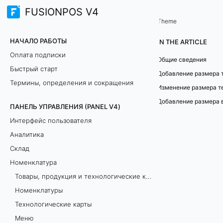
FUSIONPOS V4
Панель управления (PANEL V4)
Номенклатура
/
Theme
Р
НАЧАЛО РАБОТЫ
IN THE ARTICLE
а
Оплата подписки
Общие сведения
Быстрый старт
з
Термины, определения и сокращения
м
ПАНЕЛЬ УПРАВЛЕНИЯ (PANEL V4)
е
Интерфейс пользователя
р
Аналитика
Склад
ы
Номенклатура
т
Товары, продукция и технологические карты: как добавить и в чём разница?
Номенклатуры
е
Технологические карты
х
Меню