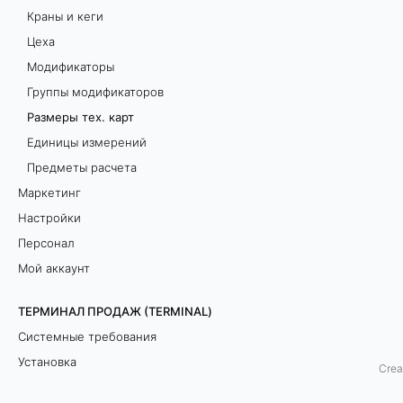
Краны и кеги
.
Цеха
к
Модификаторы
Группы модификаторов
а
Размеры тех. карт
р
Единицы измерений
Предметы расчета
т
Маркетинг
Настройки
Б
Персонал
о
Мой аккаунт
л
е
ТЕРМИНАЛ ПРОДАЖ (TERMINAL)
е
Системные требования
п
Установка
Crea
о
Сеанс работы