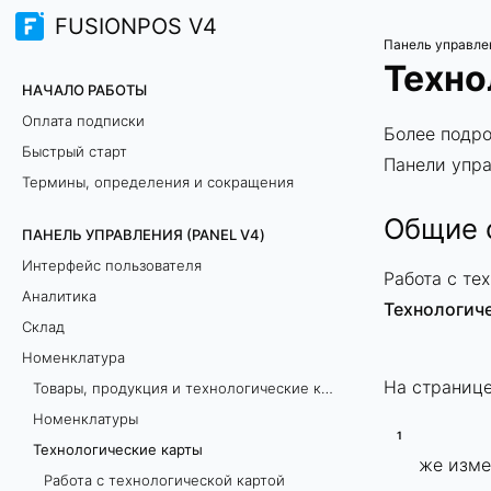
FUSIONPOS V4
Панель управле
Техно
НАЧАЛО РАБОТЫ
Оплата подписки
Более подро
Быстрый старт
Панели упр
Термины, определения и сокращения
Общие 
ПАНЕЛЬ УПРАВЛЕНИЯ (PANEL V4)
Интерфейс пользователя
Работа с те
Аналитика
Технологич
Склад
Номенклатура
На страниц
Товары, продукция и технологические карты: как добавить и в чём разница?
Номенклатуры
Технологические карты
же изме
Работа с технологической картой