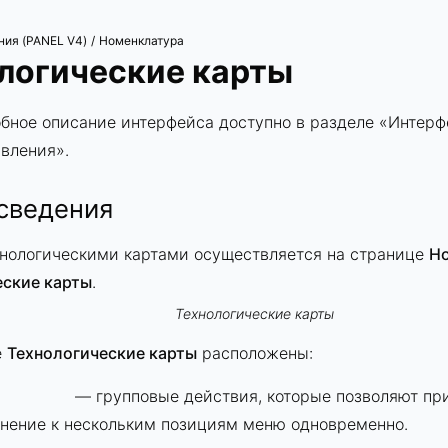
ния (PANEL V4)
Номенклатура
/
логические карты
бное описание интерфейса доступно в разделе «
Интерф
авления
».
сведения
хнологическими картами осуществляется на странице
Н
еские карты
.
Технологические карты
е
Технологические карты
расположены:
— групповые действия, которые позволяют при
нение к нескольким позициям меню одновременно.