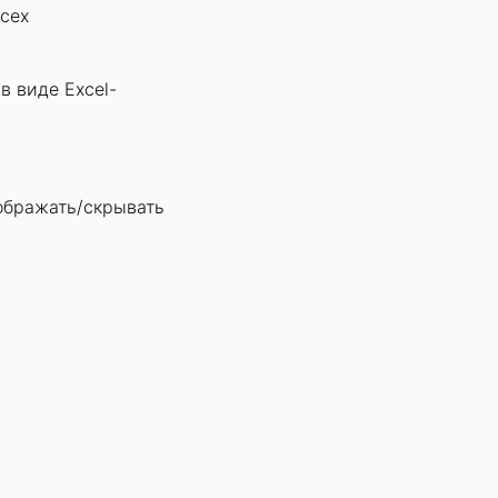
сех
в виде Excel-
ображать/скрывать