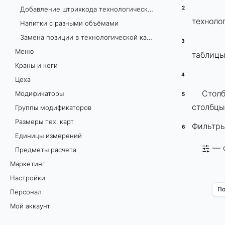
Добавление штрихкода технологической карты
технолог
Напитки с разными объёмами
Замена позиции в технологической карте
Меню
таблицы
Краны и кеги
Цеха
Стол
Модификаторы
столбцы
Группы модификаторов
Размеры тех. карт
Фильтры
Единицы измерений
— ф
Предметы расчета
Маркетинг
Настройки
По
Персонал
Мой аккаунт