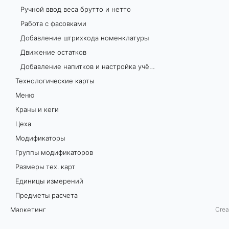
Ручной ввод веса брутто и нетто
р
Работа с фасовками
ы
Добавление штрихкода номенклатуры
Движение остатков
Б
Добавление напитков и настройка учёта алкогольной продукции на складе
о
Технологические карты
л
Меню
е
Краны и кеги
е
Цеха
п
Модификаторы
о
Группы модификаторов
д
Размеры тех. карт
р
Единицы измерений
о
Предметы расчета
б
Маркетинг
Crea
н
Настройки