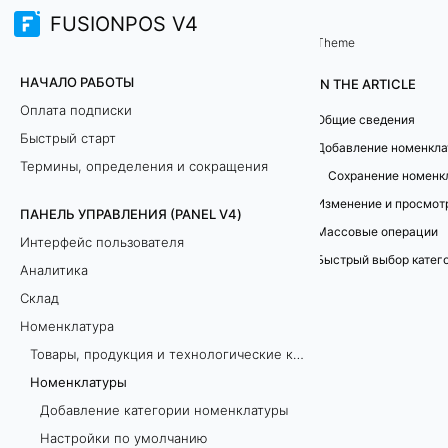
FUSIONPOS V4
Панель управления (PANEL V4)
Номенклатура
/
Theme
Н
НАЧАЛО РАБОТЫ
IN THE ARTICLE
о
Оплата подписки
Общие сведения
Быстрый старт
м
Добавление номенкл
Термины, определения и сокращения
Сохранение номенк
е
ПАНЕЛЬ УПРАВЛЕНИЯ (PANEL V4)
н
Массовые операции
Интерфейс пользователя
Быстрый выбор катег
к
Аналитика
Склад
л
Номенклатура
а
Товары, продукция и технологические карты: как добавить и в чём разница?
Номенклатуры
т
Добавление категории номенклатуры
у
Настройки по умолчанию