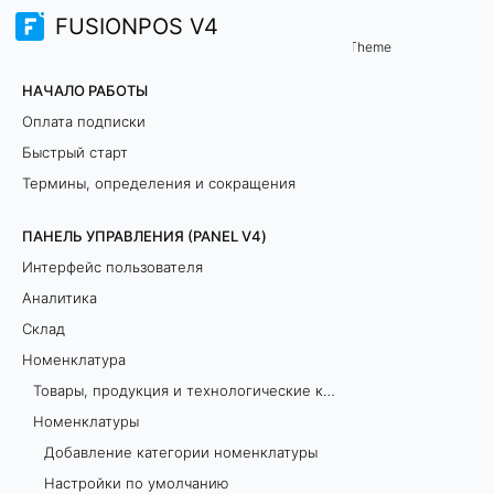
FUSIONPOS V4
Панель управления (PANEL V4)
Номенклатуры
/
...
/
Theme
Р
НАЧАЛО РАБОТЫ
у
Оплата подписки
Быстрый старт
ч
Термины, определения и сокращения
н
ПАНЕЛЬ УПРАВЛЕНИЯ (PANEL V4)
о
Интерфейс пользователя
й
Аналитика
Склад
в
Номенклатура
в
Товары, продукция и технологические карты: как добавить и в чём разница?
Номенклатуры
о
Добавление категории номенклатуры
д
Настройки по умолчанию