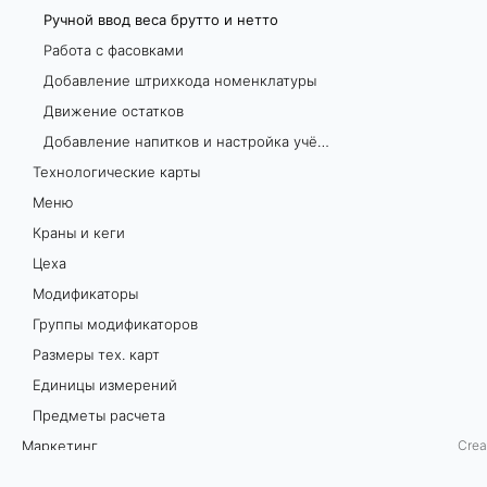
Ручной ввод веса брутто и нетто
в
Работа с фасовками
е
Добавление штрихкода номенклатуры
Движение остатков
с
Добавление напитков и настройка учёта алкогольной продукции на складе
а
Технологические карты
Меню
б
Краны и кеги
р
Цеха
Модификаторы
у
Группы модификаторов
т
Размеры тех. карт
Единицы измерений
т
Предметы расчета
о
Маркетинг
Crea
и
Настройки