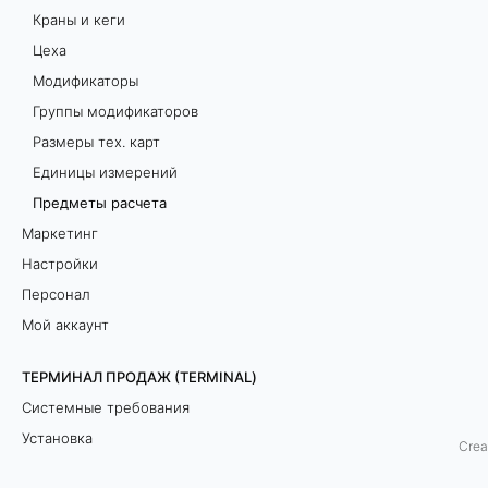
Краны и кеги
с
Цеха
ч
Модификаторы
Группы модификаторов
е
Размеры тех. карт
т
Единицы измерений
Предметы расчета
а
Маркетинг
Настройки
Б
Персонал
о
Мой аккаунт
л
е
ТЕРМИНАЛ ПРОДАЖ (TERMINAL)
е
Системные требования
п
Установка
Crea
о
Сеанс работы