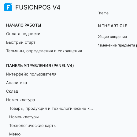
FUSIONPOS V4
Панель управления (PANEL V4)
Номенклатура
/
Theme
П
НАЧАЛО РАБОТЫ
IN THE ARTICLE
р
Оплата подписки
Общие сведения
Быстрый старт
е
Изменение предмета 
Термины, определения и сокращения
д
ПАНЕЛЬ УПРАВЛЕНИЯ (PANEL V4)
м
Интерфейс пользователя
е
Аналитика
Склад
т
Номенклатура
ы
Товары, продукция и технологические карты: как добавить и в чём разница?
Номенклатуры
р
Технологические карты
а
Меню