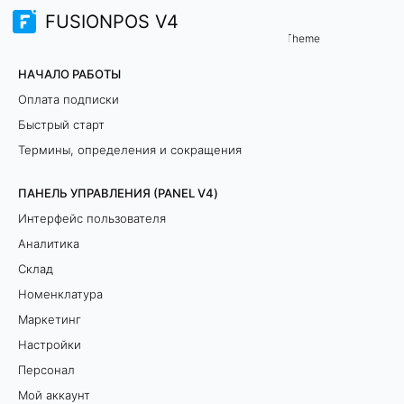
FUSIONPOS V4
Терминал продаж (TERMINAL)
Склад
/
...
/
Theme
П
НАЧАЛО РАБОТЫ
р
Оплата подписки
Быстрый старт
о
Термины, определения и сокращения
д
ПАНЕЛЬ УПРАВЛЕНИЯ (PANEL V4)
а
Интерфейс пользователя
ж
Аналитика
Склад
и
Номенклатура
з
Маркетинг
Настройки
а
Персонал
с
Мой аккаунт