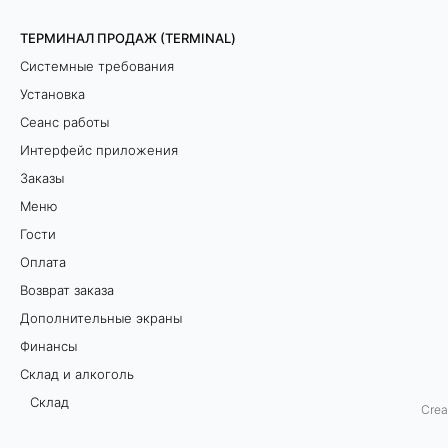
м
ТЕРМИНАЛ ПРОДАЖ (TERMINAL)
Системные требования
е
Установка
н
Сеанс работы
у
Интерфейс приложения
Заказы
Меню
Р
Гости
а
Оплата
з
Возврат заказа
д
Дополнительные экраны
е
Финансы
л
Склад и алкоголь
П
Склад
р
Crea
Стоп-лист
о