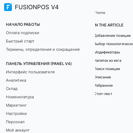
FUSIONPOS V4
Терминал продаж (TERMINAL)
Меню
/
Theme
Ф
НАЧАЛО РАБОТЫ
IN THE ARTICLE
о
Оплата подписки
Добавление позиции
Быстрый старт
р
Выбор технологическ
Термины, определения и сокращения
Модификаторы
м
Напиток из кега
ПАНЕЛЬ УПРАВЛЕНИЯ (PANEL V4)
и
Поиск позиции
Интерфейс пользователя
Описание
р
Аналитика
Избранное
Склад
о
Стоп-лист
Номенклатура
в
Маркетинг
Настройки
а
Персонал
н
Мой аккаунт