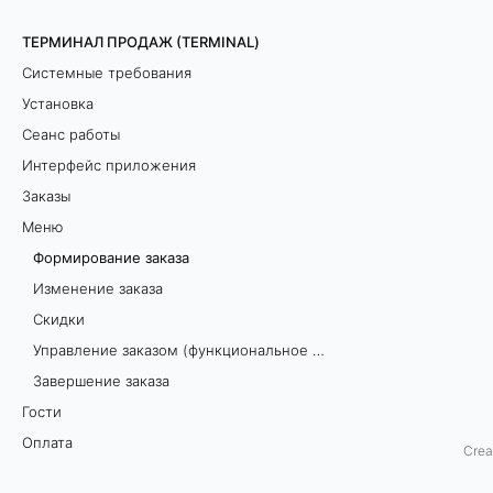
и
ТЕРМИНАЛ ПРОДАЖ (TERMINAL)
Системные требования
е
Установка
з
Сеанс работы
а
Интерфейс приложения
Заказы
к
Меню
а
Формирование заказа
Изменение заказа
з
Скидки
а
Управление заказом (функциональное меню)
Завершение заказа
В
Гости
д
Оплата
Crea
а
Возврат заказа