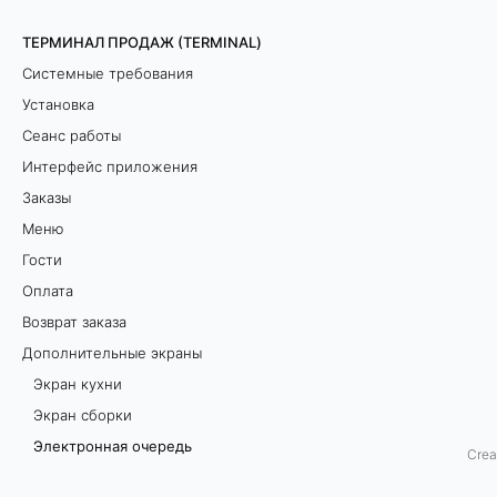
я
ТЕРМИНАЛ ПРОДАЖ (TERMINAL)
Системные требования
о
Установка
ч
Сеанс работы
е
Интерфейс приложения
Заказы
р
Меню
е
Гости
Оплата
д
Возврат заказа
ь
Дополнительные экраны
Экран кухни
Экран сборки
О
Электронная очередь
Crea
Экран покупателя
б