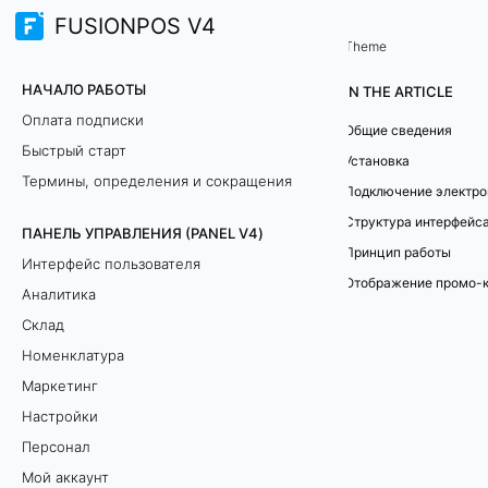
FUSIONPOS V4
Терминал продаж (TERMINAL)
Дополнительные экраны
/
Theme
Э
НАЧАЛО РАБОТЫ
IN THE ARTICLE
л
Оплата подписки
Общие сведения
Быстрый старт
е
Установка
Термины, определения и сокращения
к
Структура интерфейс
ПАНЕЛЬ УПРАВЛЕНИЯ (PANEL V4)
т
Принцип работы
Интерфейс пользователя
Отображение промо-к
р
Аналитика
Склад
о
Номенклатура
н
Маркетинг
Настройки
н
Персонал
а
Мой аккаунт