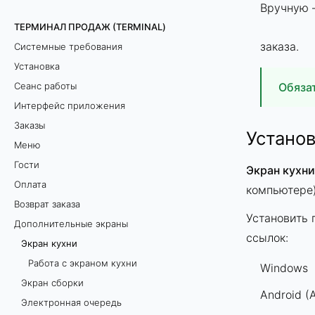
Вручную
ТЕРМИНАЛ ПРОДАЖ (TERMINAL)
заказа.
Системные требования
Установка
Сеанс работы
Обяза
Интерфейс приложения
Чтоб
Заказы
Устано
зака
Меню
терм
Гости
Экран кухни
Пара
Оплата
компьютере)
Наст
Возврат заказа
Установить
Изме
Дополнительные экраны
ссылок:
зака
Экран кухни
Работа с экраном кухни
Для 
Windows
Экран сборки
неоп
Android (
Электронная очередь
Пара