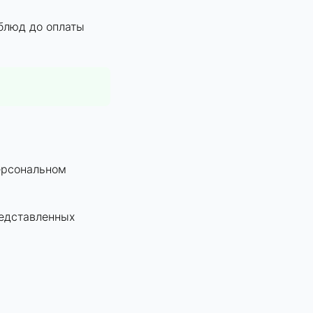
 блюд до оплаты
аметр
Отправлять
в
ерсональном
ройки
|
роется окно
едставленных
метр
Отправлять
Показывать
ройки
|