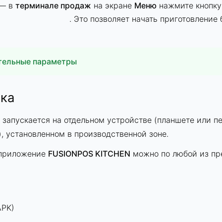
 — в
терминале продаж
на экране
Меню
нажмите кнопку
. Это позволяет начать приготовление
тельные параметры
ы отправлять заказы в работу до оплаты, включите пар
вка
зы в работу
— для отображения кнопки
инале
продаж.
запускается на отдельном устройстве (планшете или п
метр находится в
Панели управления
на странице
Наст
, установленном в производственной зоне.
ройки точки
. Нажмите на нужную точку в списке — отк
 приложение
FUSIONPOS KITCHEN
можно по любой из пр
нение точки
. На вкладке
Общие данные
включите пара
зы в работу
.
отображения неоплаченных заказов включите параметр
лаченные заказы.
APK)
метр находится в
Панели управления
на странице
Наст