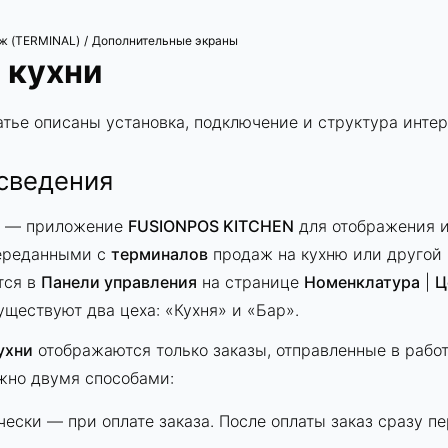
ж (TERMINAL)
Дополнительные экраны
/
 кухни
атье описаны установка, подключение и структура инте
сведения
— приложение
FUSIONPOS KITCHEN
для отображения и
переданными с
терминалов
продаж на кухню или другой 
тся в
Панели управления
на странице
Номенклатура
|
Ц
уществуют два цеха: «Кухня» и «Бар».
ухни
отображаются только заказы, отправленные в работ
жно двумя способами:
ески — при оплате заказа. После оплаты заказ сразу п