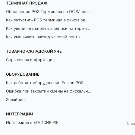
а
ТЕРМИНАЛ ПРОДАЖ
Обновление POS Терминала на ОС Windows
е
Как запустить POS терминал в окном режиме
м
Как увеличить кнопки, надписи на терминале продаж
Как уменьшить расход чековой ленты
ы
е
ТОВАРНО-СКЛАДСКОЙ УЧЕТ
Справочная информация
в
ОБОРУДОВАНИЕ
о
Как работает оборудование Fusion POS
п
Ошибка при закрытии смены на фискальном регистраторе
Эквайринг
р
о
ИНТЕГРАЦИИ
Интеграция с ЕГАИСИК.РФ
Crea
с
Разрешительный Режим Офлайн (ЛМЧЗ)