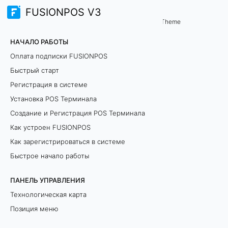
FUSIONPOS V3
Ч
Theme
НАЧАЛО РАБОТЫ
а
Оплата подписки FUSIONPOS
с
Быстрый старт
Регистрация в системе
т
Установка POS Терминала
о
Создание и Регистрация POS Терминала
з
Как устроен FUSIONPOS
Как зарегистрироваться в системе
а
Быстрое начало работы
д
ПАНЕЛЬ УПРАВЛЕНИЯ
а
Технологическая карта
Позиция меню
в