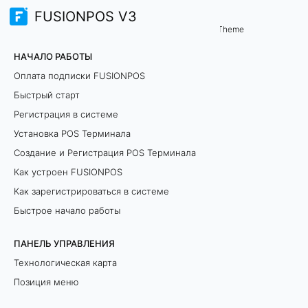
FUSIONPOS V3
МАРКИРОВКА И ИНТЕГРАЦИИ
Theme
М
НАЧАЛО РАБОТЫ
а
Оплата подписки FUSIONPOS
Быстрый старт
р
Регистрация в системе
к
Установка POS Терминала
Создание и Регистрация POS Терминала
и
Как устроен FUSIONPOS
р
Как зарегистрироваться в системе
о
Быстрое начало работы
в
ПАНЕЛЬ УПРАВЛЕНИЯ
Технологическая карта
к
Позиция меню
а