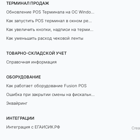
ТЕРМИНАЛ ПРОДАЖ
п
Обновление POS Терминала на ОС Windows
и
Как запустить POS терминал в окном режиме
Как увеличить кнопки, надписи на терминале продаж
в
Как уменьшить расход чековой ленты
а
ТОВАРНО-СКЛАДСКОЙ УЧЕТ
(
Справочная информация
П
ОБОРУДОВАНИЕ
Э
Как работает оборудование Fusion POS
Ошибка при закрытии смены на фискальном регистраторе
Т
Эквайринг
)
ИНТЕГРАЦИИ
в
Интеграция с ЕГАИСИК.РФ
Crea
П
Разрешительный Режим Офлайн (ЛМЧЗ)