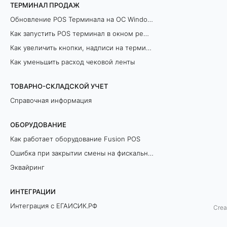
ТЕРМИНАЛ ПРОДАЖ
в
Обновление POS Терминала на ОС Windows
т
Как запустить POS терминал в окном режиме
Как увеличить кнопки, надписи на терминале продаж
о
Как уменьшить расход чековой ленты
м
ТОВАРНО-СКЛАДСКОЙ УЧЕТ
а
Справочная информация
т
ОБОРУДОВАНИЕ
и
Как работает оборудование Fusion POS
Ошибка при закрытии смены на фискальном регистраторе
з
Эквайринг
а
ИНТЕГРАЦИИ
ц
Интеграция с ЕГАИСИК.РФ
Crea
и
Разрешительный Режим Офлайн (ЛМЧЗ)