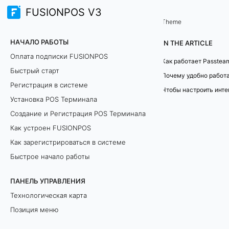
FUSIONPOS V3
Интеграции
Theme
P
НАЧАЛО РАБОТЫ
IN THE ARTICLE
a
Оплата подписки FUSIONPOS
Как работает Passtea
Быстрый старт
s
Регистрация в системе
Чтобы настроить инт
s
Установка POS Терминала
Создание и Регистрация POS Терминала
t
Как устроен FUSIONPOS
e
Как зарегистрироваться в системе
a
Быстрое начало работы
m
ПАНЕЛЬ УПРАВЛЕНИЯ
Технологическая карта
-
Позиция меню
а