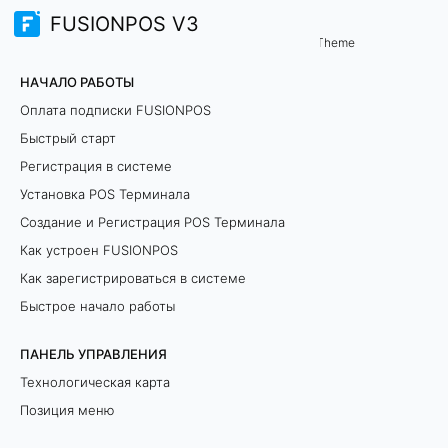
FUSIONPOS V3
Сценарии
Theme
Р
НАЧАЛО РАБОТЫ
а
Оплата подписки FUSIONPOS
Быстрый старт
з
Регистрация в системе
д
Установка POS Терминала
Создание и Регистрация POS Терминала
е
Как устроен FUSIONPOS
л
Как зарегистрироваться в системе
е
Быстрое начало работы
н
ПАНЕЛЬ УПРАВЛЕНИЯ
Технологическая карта
и
Позиция меню
е