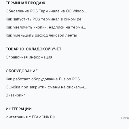
ТЕРМИНАЛ ПРОДАЖ
з
Обновление POS Терминала на ОС Windows
а
Как запустить POS терминал в окном режиме
Как увеличить кнопки, надписи на терминале продаж
к
Как уменьшить расход чековой ленты
а
ТОВАРНО-СКЛАДСКОЙ УЧЕТ
з
Справочная информация
о
ОБОРУДОВАНИЕ
в
Как работает оборудование Fusion POS
Ошибка при закрытии смены на фискальном регистраторе
и
Эквайринг
п
ИНТЕГРАЦИИ
е
Интеграция с ЕГАИСИК.РФ
Crea
р
Разрешительный Режим Офлайн (ЛМЧЗ)