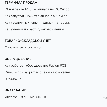
ТЕРМИНАЛ ПРОДАЖ
ь
Обновление POS Терминала на ОС Windows
н
Как запустить POS терминал в окном режиме
Как увеличить кнопки, надписи на терминале продаж
ы
Как уменьшить расход чековой ленты
й
ТОВАРНО-СКЛАДСКОЙ УЧЕТ
Р
Справочная информация
е
ОБОРУДОВАНИЕ
ж
Как работает оборудование Fusion POS
Ошибка при закрытии смены на фискальном регистраторе
и
Эквайринг
м
ИНТЕГРАЦИИ
О
Интеграция с ЕГАИСИК.РФ
Crea
ф
Разрешительный Режим Офлайн (ЛМЧЗ)