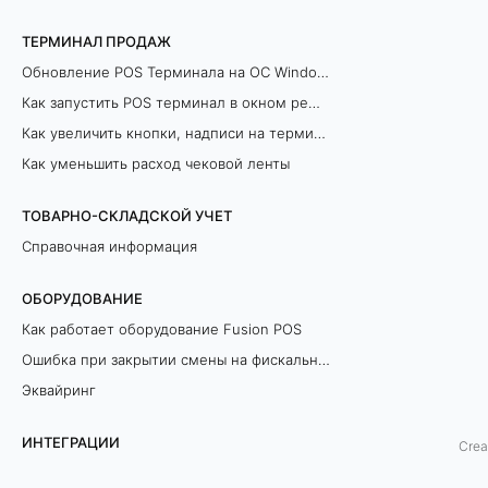
и
ТЕРМИНАЛ ПРОДАЖ
с
Обновление POS Терминала на ОС Windows
Как запустить POS терминал в окном режиме
к
Как увеличить кнопки, надписи на терминале продаж
и
Как уменьшить расход чековой ленты
F
ТОВАРНО-СКЛАДСКОЙ УЧЕТ
Справочная информация
U
S
ОБОРУДОВАНИЕ
Как работает оборудование Fusion POS
I
Ошибка при закрытии смены на фискальном регистраторе
O
Эквайринг
N
ИНТЕГРАЦИИ
Crea
P
Интеграция с ЕГАИСИК.РФ