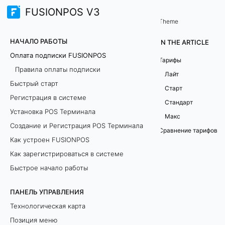
FUSIONPOS V3
Начало работы
Theme
О
НАЧАЛО РАБОТЫ
IN THE ARTICLE
п
Оплата подписки FUSIONPOS
Тарифы
Правила оплаты подписки
л
Лайт
Быстрый старт
Старт
а
Регистрация в системе
Стандарт
Установка POS Терминала
т
Макс
Создание и Регистрация POS Терминала
Сравнение тарифов
а
Как устроен FUSIONPOS
п
Как зарегистрироваться в системе
Быстрое начало работы
о
ПАНЕЛЬ УПРАВЛЕНИЯ
д
Технологическая карта
п
Позиция меню