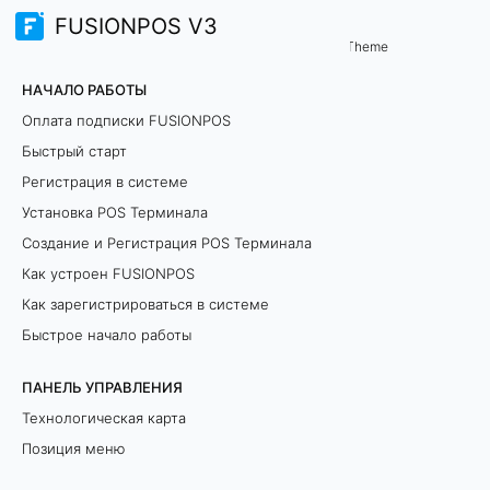
FUSIONPOS V3
Сценарии
Theme
К
НАЧАЛО РАБОТЫ
а
Оплата подписки FUSIONPOS
Быстрый старт
к
Регистрация в системе
п
Установка POS Терминала
Создание и Регистрация POS Терминала
о
Как устроен FUSIONPOS
д
Как зарегистрироваться в системе
к
Быстрое начало работы
л
ПАНЕЛЬ УПРАВЛЕНИЯ
Технологическая карта
ю
Позиция меню
ч