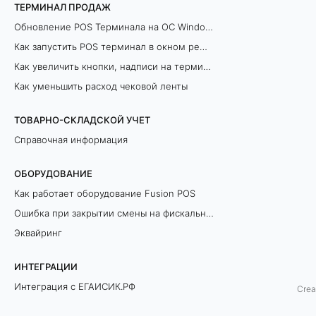
ТЕРМИНАЛ ПРОДАЖ
и
Обновление POS Терминала на ОС Windows
т
Как запустить POS терминал в окном режиме
Как увеличить кнопки, надписи на терминале продаж
ь
Как уменьшить расход чековой ленты
в
ТОВАРНО-СКЛАДСКОЙ УЧЕТ
н
Справочная информация
е
ОБОРУДОВАНИЕ
ш
Как работает оборудование Fusion POS
Ошибка при закрытии смены на фискальном регистраторе
н
Эквайринг
ю
ИНТЕГРАЦИИ
ю
Интеграция с ЕГАИСИК.РФ
Crea
б
Разрешительный Режим Офлайн (ЛМЧЗ)