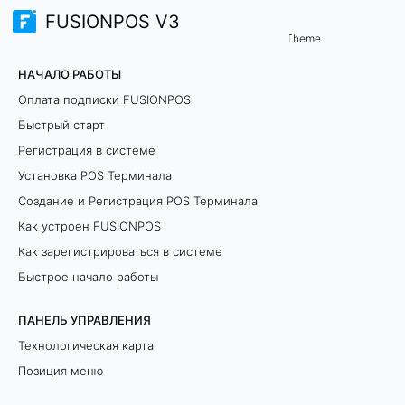
FUSIONPOS V3
Управление базой гостей
Theme
К
НАЧАЛО РАБОТЫ
а
Оплата подписки FUSIONPOS
Быстрый старт
к
Регистрация в системе
и
Установка POS Терминала
Создание и Регистрация POS Терминала
м
Как устроен FUSIONPOS
п
Как зарегистрироваться в системе
о
Быстрое начало работы
р
ПАНЕЛЬ УПРАВЛЕНИЯ
Технологическая карта
т
Позиция меню
и