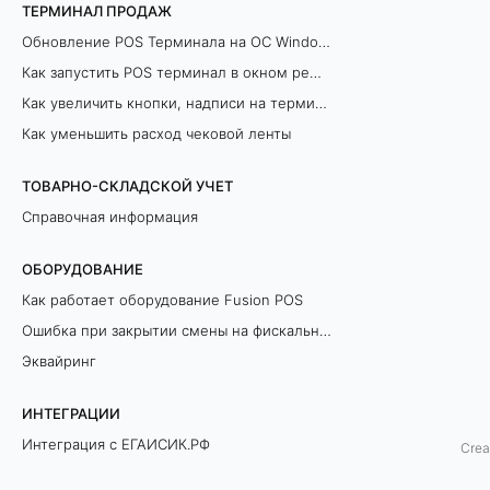
ТЕРМИНАЛ ПРОДАЖ
р
Обновление POS Терминала на ОС Windows
о
Как запустить POS терминал в окном режиме
Как увеличить кнопки, надписи на терминале продаж
в
Как уменьшить расход чековой ленты
а
ТОВАРНО-СКЛАДСКОЙ УЧЕТ
т
Справочная информация
ь
ОБОРУДОВАНИЕ
б
Как работает оборудование Fusion POS
Ошибка при закрытии смены на фискальном регистраторе
а
Эквайринг
з
ИНТЕГРАЦИИ
у
Интеграция с ЕГАИСИК.РФ
Crea
к
Разрешительный Режим Офлайн (ЛМЧЗ)