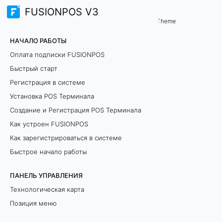
FUSIONPOS V3
И
Theme
НАЧАЛО РАБОТЫ
н
Оплата подписки FUSIONPOS
т
Быстрый старт
Регистрация в системе
е
Установка POS Терминала
г
Создание и Регистрация POS Терминала
р
Как устроен FUSIONPOS
Как зарегистрироваться в системе
а
Быстрое начало работы
ц
ПАНЕЛЬ УПРАВЛЕНИЯ
и
Технологическая карта
Позиция меню
и