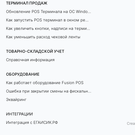
ТЕРМИНАЛ ПРОДАЖ
Обновление POS Терминала на ОС Windows
Как запустить POS терминал в окном режиме
Как увеличить кнопки, надписи на терминале продаж
Как уменьшить расход чековой ленты
ТОВАРНО-СКЛАДСКОЙ УЧЕТ
Справочная информация
ОБОРУДОВАНИЕ
Как работает оборудование Fusion POS
Ошибка при закрытии смены на фискальном регистраторе
Эквайринг
ИНТЕГРАЦИИ
Настройки для оплаты по 
Интеграция с ЕГАИСИК.РФ
Интеграция с ЕГАИСИК.РФ
Crea
Разрешительный Режим Офлайн (ЛМЧЗ)