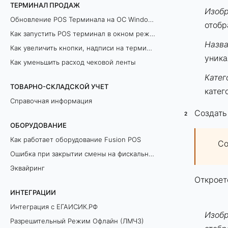
ТЕРМИНАЛ ПРОДАЖ
Изоб
Обновление POS Терминала на ОС Windows
отобр
Как запустить POS терминал в окном режиме
Назв
Как увеличить кнопки, надписи на терминале продаж
уника
Как уменьшить расход чековой ленты
Катег
ТОВАРНО-СКЛАДСКОЙ УЧЕТ
катег
Справочная информация
Создать
ОБОРУДОВАНИЕ
Как работает оборудование Fusion POS
Со
Ошибка при закрытии смены на фискальном регистраторе
Эквайринг
Откроет
ИНТЕГРАЦИИ
Интеграция с ЕГАИСИК.РФ
Изоб
Разрешительный Режим Офлайн (ЛМЧЗ)