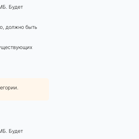
МБ. Будет
ю, должно быть
существующих
егории.
МБ. Будет