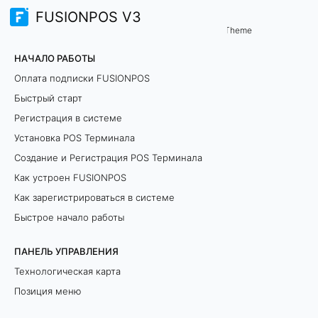
FUSIONPOS V3
Сценарии
Theme
П
НАЧАЛО РАБОТЫ
р
Оплата подписки FUSIONPOS
Быстрый старт
о
Регистрация в системе
с
Установка POS Терминала
Создание и Регистрация POS Терминала
т
Как устроен FUSIONPOS
е
Как зарегистрироваться в системе
й
Быстрое начало работы
ш
ПАНЕЛЬ УПРАВЛЕНИЯ
Технологическая карта
а
Позиция меню
я