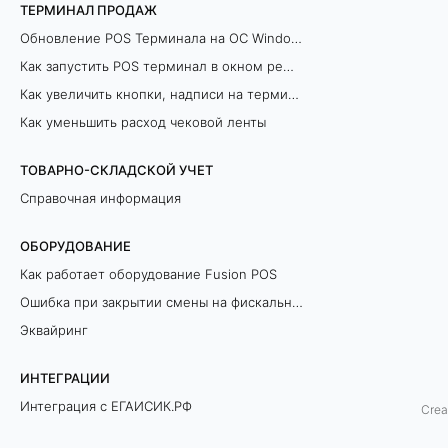
ТЕРМИНАЛ ПРОДАЖ
р
Обновление POS Терминала на ОС Windows
а
Как запустить POS терминал в окном режиме
Как увеличить кнопки, надписи на терминале продаж
б
Как уменьшить расход чековой ленты
о
ТОВАРНО-СКЛАДСКОЙ УЧЕТ
т
Справочная информация
а
ОБОРУДОВАНИЕ
с
Как работает оборудование Fusion POS
Ошибка при закрытии смены на фискальном регистраторе
F
Эквайринг
U
ИНТЕГРАЦИИ
S
Интеграция с ЕГАИСИК.РФ
Crea
I
Разрешительный Режим Офлайн (ЛМЧЗ)