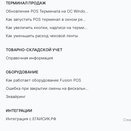
ТЕРМИНАЛ ПРОДАЖ
а
Обновление POS Терминала на ОС Windows
т
Как запустить POS терминал в окном режиме
Как увеличить кнопки, надписи на терминале продаж
ф
Как уменьшить расход чековой ленты
о
ТОВАРНО-СКЛАДСКОЙ УЧЕТ
р
Справочная информация
м
ОБОРУДОВАНИЕ
а
Как работает оборудование Fusion POS
Ошибка при закрытии смены на фискальном регистраторе
2
Эквайринг
.
ИНТЕГРАЦИИ
5
Интеграция с ЕГАИСИК.РФ
Crea
и
Разрешительный Режим Офлайн (ЛМЧЗ)