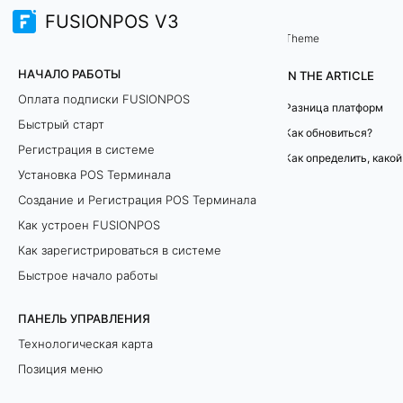
FUSIONPOS V3
Часто задаваемые вопросы
Theme
К
НАЧАЛО РАБОТЫ
IN THE ARTICLE
К
Оплата подписки FUSIONPOS
Разница платформ
Быстрый старт
Т
Как обновиться?
Регистрация в системе
А
Установка POS Терминала
Создание и Регистрация POS Терминала
т
Как устроен FUSIONPOS
о
Как зарегистрироваться в системе
л
Быстрое начало работы
:
ПАНЕЛЬ УПРАВЛЕНИЯ
Технологическая карта
п
Позиция меню
л