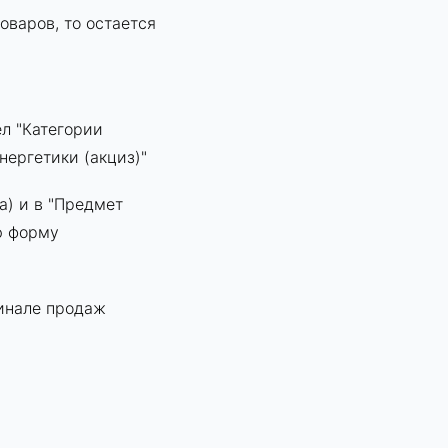
варов, то остается
ел "Категории
нергетики (акциз)"
а) и в "Предмет
ю форму
минале продаж