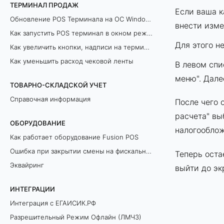
ТЕРМИНАЛ ПРОДАЖ
Если ваша к
Обновление POS Терминала на ОС Windows
внести изме
Как запустить POS терминал в окном режиме
Для этого н
Как увеличить кнопки, надписи на терминале продаж
Как уменьшить расход чековой ленты
В левом спи
меню". Дале
ТОВАРНО-СКЛАДСКОЙ УЧЕТ
Справочная информация
После чего 
расчета" вы
ОБОРУДОВАНИЕ
налогооблож
Как работает оборудование Fusion POS
Ошибка при закрытии смены на фискальном регистраторе
Теперь оста
Эквайринг
выйти до эк
ИНТЕГРАЦИИ
Интеграция с ЕГАИСИК.РФ
Разрешительный Режим Офлайн (ЛМЧЗ)