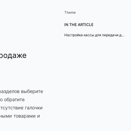
Theme
IN THE ARTICLE
Настройка кассы для передачи данных о продаже подакцизных товаров
продаже
разделов выберите
го обратите
тсутствие галочки
изными товарами и