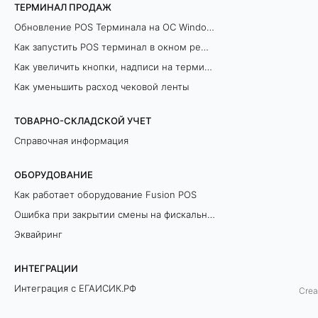
п
ТЕРМИНАЛ ПРОДАЖ
Обновление POS Терминала на ОС Windows
е
Как запустить POS терминал в окном режиме
р
Как увеличить кнопки, надписи на терминале продаж
Как уменьшить расход чековой ленты
с
о
ТОВАРНО-СКЛАДСКОЙ УЧЕТ
Справочная информация
н
ОБОРУДОВАНИЕ
а
Как работает оборудование Fusion POS
л
Ошибка при закрытии смены на фискальном регистраторе
Эквайринг
о
м
ИНТЕГРАЦИИ
Интеграция с ЕГАИСИК.РФ
Crea
Разрешительный Режим Офлайн (ЛМЧЗ)
С