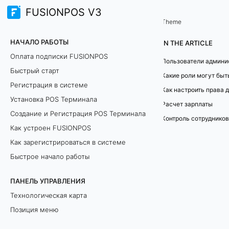
FUSIONPOS V3
У
Theme
НАЧАЛО РАБОТЫ
п
IN THE ARTICLE
Оплата подписки FUSIONPOS
р
Быстрый старт
Регистрация в системе
а
Как настроить права 
Установка POS Терминала
Расчет зарплаты
в
Создание и Регистрация POS Терминала
л
Как устроен FUSIONPOS
Как зарегистрироваться в системе
е
Быстрое начало работы
н
ПАНЕЛЬ УПРАВЛЕНИЯ
и
Технологическая карта
Позиция меню
е