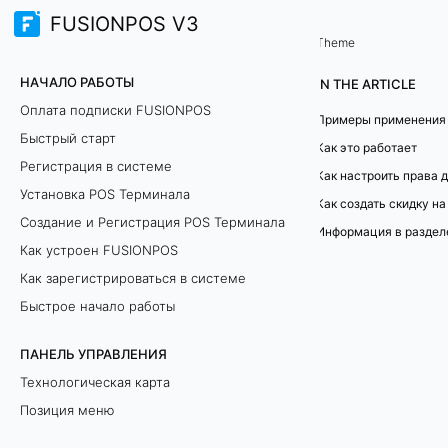
FUSIONPOS V3
Управление базой гостей
Theme
С
НАЧАЛО РАБОТЫ
IN THE ARTICLE
к
Оплата подписки FUSIONPOS
Быстрый старт
и
Как это работает
Регистрация в системе
д
Установка POS Терминала
Как создать скидку н
Создание и Регистрация POS Терминала
к
Информация в раздел
Как устроен FUSIONPOS
и
Как зарегистрироваться в системе
н
Быстрое начало работы
а
ПАНЕЛЬ УПРАВЛЕНИЯ
Технологическая карта
п
Позиция меню
о