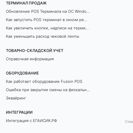
ТЕРМИНАЛ ПРОДАЖ
з
Обновление POS Терминала на ОС Windows
и
Как запустить POS терминал в окном режиме
Как увеличить кнопки, надписи на терминале продаж
ц
Как уменьшить расход чековой ленты
и
ТОВАРНО-СКЛАДСКОЙ УЧЕТ
и
Справочная информация
Н
ОБОРУДОВАНИЕ
а
Как работает оборудование Fusion POS
ш
Ошибка при закрытии смены на фискальном регистраторе
а
Эквайринг
п
ИНТЕГРАЦИИ
р
Интеграция с ЕГАИСИК.РФ
Crea
о
Разрешительный Режим Офлайн (ЛМЧЗ)
г