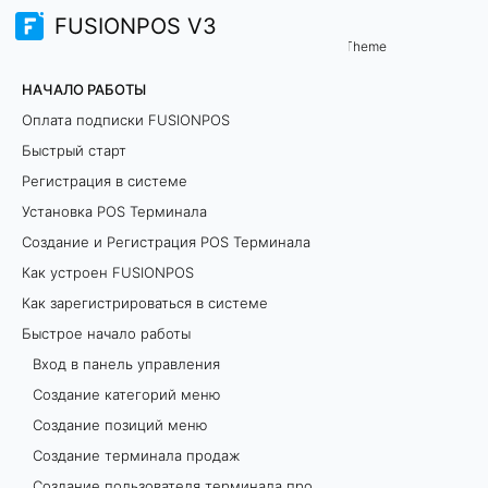
FUSIONPOS V3
Начало работы
Быстрое начало работы
/
Theme
С
НАЧАЛО РАБОТЫ
о
Оплата подписки FUSIONPOS
Быстрый старт
з
Регистрация в системе
д
Установка POS Терминала
Создание и Регистрация POS Терминала
а
Как устроен FUSIONPOS
н
Как зарегистрироваться в системе
Быстрое начало работы
и
Вход в панель управления
е
Создание категорий меню
Создание позиций меню
и
Создание терминала продаж
н
Создание пользователя терминала продаж