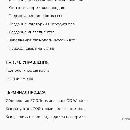
Установка терминала продаж
г
Подключение онлайн-кассы
р
Создание категории ингредиентов
е
Создание ингредиентов
Заполнение технологической карт
д
Приход товара на склад
и
ПАНЕЛЬ УПРАВЛЕНИЯ
е
Технологическая карта
Позиция меню
н
т
ТЕРМИНАЛ ПРОДАЖ
Обновление POS Терминала на ОС Windows
о
Как запустить POS терминал в окном режиме
в
Как увеличить кнопки, надписи на терминале продаж
Crea
Как уменьшить расход чековой ленты