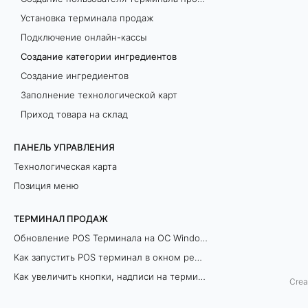
Установка терминала продаж
т
Подключение онлайн-кассы
е
Создание категории ингредиентов
г
Создание ингредиентов
Заполнение технологической карт
о
Приход товара на склад
р
ПАНЕЛЬ УПРАВЛЕНИЯ
и
Технологическая карта
Позиция меню
и
и
ТЕРМИНАЛ ПРОДАЖ
Обновление POS Терминала на ОС Windows
н
Как запустить POS терминал в окном режиме
г
Как увеличить кнопки, надписи на терминале продаж
Crea
Как уменьшить расход чековой ленты
р