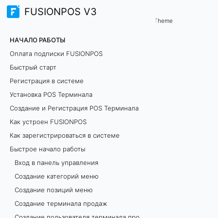
FUSIONPOS V3
Начало работы
Быстрое начало работы
/
Theme
С
НАЧАЛО РАБОТЫ
о
Оплата подписки FUSIONPOS
Быстрый старт
з
Регистрация в системе
д
Установка POS Терминала
Создание и Регистрация POS Терминала
а
Как устроен FUSIONPOS
н
Как зарегистрироваться в системе
Быстрое начало работы
и
Вход в панель управления
е
Создание категорий меню
Создание позиций меню
к
Создание терминала продаж
а
Создание пользователя терминала продаж