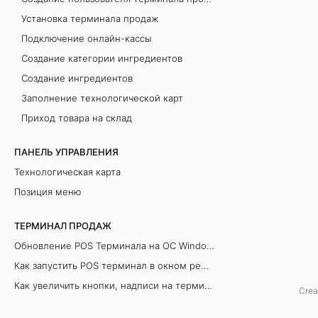
Установка терминала продаж
р
Подключение онлайн-кассы
м
Создание категории ингредиентов
и
Создание ингредиентов
Заполнение технологической карт
н
Приход товара на склад
а
ПАНЕЛЬ УПРАВЛЕНИЯ
л
Технологическая карта
Позиция меню
а
п
ТЕРМИНАЛ ПРОДАЖ
Обновление POS Терминала на ОС Windows
р
Как запустить POS терминал в окном режиме
о
Как увеличить кнопки, надписи на терминале продаж
Crea
Как уменьшить расход чековой ленты
д