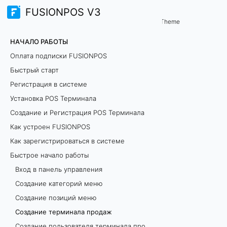
FUSIONPOS V3
Начало работы
Быстрое начало работы
/
Theme
С
НАЧАЛО РАБОТЫ
о
Оплата подписки FUSIONPOS
Быстрый старт
з
Регистрация в системе
д
Установка POS Терминала
Создание и Регистрация POS Терминала
а
Как устроен FUSIONPOS
н
Как зарегистрироваться в системе
Быстрое начало работы
и
Вход в панель управления
е
Создание категорий меню
Создание позиций меню
т
Создание терминала продаж
е
Создание пользователя терминала продаж